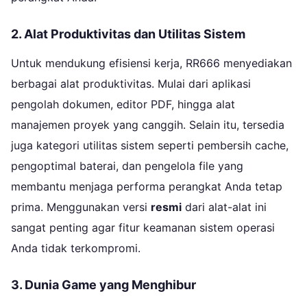
2. Alat Produktivitas dan Utilitas Sistem
Untuk mendukung efisiensi kerja, RR666 menyediakan
berbagai alat produktivitas. Mulai dari aplikasi
pengolah dokumen, editor PDF, hingga alat
manajemen proyek yang canggih. Selain itu, tersedia
juga kategori utilitas sistem seperti pembersih cache,
pengoptimal baterai, dan pengelola file yang
membantu menjaga performa perangkat Anda tetap
prima. Menggunakan versi
resmi
dari alat-alat ini
sangat penting agar fitur keamanan sistem operasi
Anda tidak terkompromi.
3. Dunia Game yang Menghibur