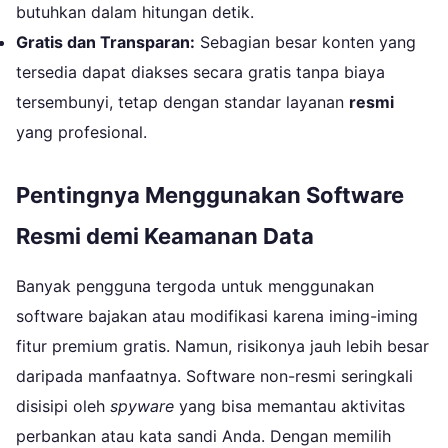
butuhkan dalam hitungan detik.
Gratis dan Transparan:
Sebagian besar konten yang
tersedia dapat diakses secara gratis tanpa biaya
tersembunyi, tetap dengan standar layanan
resmi
yang profesional.
Pentingnya Menggunakan Software
Resmi demi Keamanan Data
Banyak pengguna tergoda untuk menggunakan
software bajakan atau modifikasi karena iming-iming
fitur premium gratis. Namun, risikonya jauh lebih besar
daripada manfaatnya. Software non-resmi seringkali
disisipi oleh
spyware
yang bisa memantau aktivitas
perbankan atau kata sandi Anda. Dengan memilih