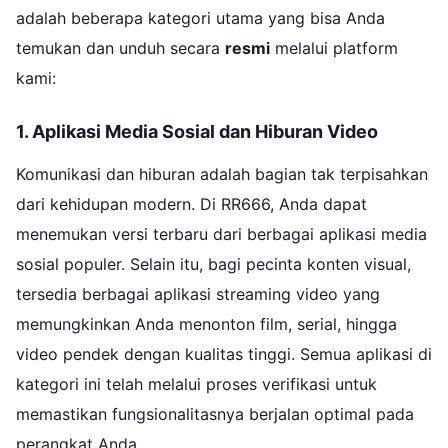
adalah beberapa kategori utama yang bisa Anda
temukan dan unduh secara
resmi
melalui platform
kami:
1. Aplikasi Media Sosial dan Hiburan Video
Komunikasi dan hiburan adalah bagian tak terpisahkan
dari kehidupan modern. Di RR666, Anda dapat
menemukan versi terbaru dari berbagai aplikasi media
sosial populer. Selain itu, bagi pecinta konten visual,
tersedia berbagai aplikasi streaming video yang
memungkinkan Anda menonton film, serial, hingga
video pendek dengan kualitas tinggi. Semua aplikasi di
kategori ini telah melalui proses verifikasi untuk
memastikan fungsionalitasnya berjalan optimal pada
perangkat Anda.