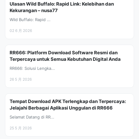
Ulasan Wild Buffalo: Rapid Link: Kelebihan dan
Kekurangan – nusa77
Wild Buffalo: Rapid ...
02 6 月 2026
RR666: Platform Download Software Resmi dan
Terpercaya untuk Semua Kebutuhan Digital Anda
RR666: Solusi Lengka...
26 5 月 2026
Tempat Download APK Terlengkap dan Terpercaya:
Jelajahi Berbagai Aplikasi Unggulan di RR666
Selamat Datang di RR...
25 5 月 2026