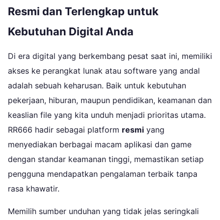
Resmi dan Terlengkap untuk
Kebutuhan Digital Anda
Di era digital yang berkembang pesat saat ini, memiliki
akses ke perangkat lunak atau software yang andal
adalah sebuah keharusan. Baik untuk kebutuhan
pekerjaan, hiburan, maupun pendidikan, keamanan dan
keaslian file yang kita unduh menjadi prioritas utama.
RR666 hadir sebagai platform
resmi
yang
menyediakan berbagai macam aplikasi dan game
dengan standar keamanan tinggi, memastikan setiap
pengguna mendapatkan pengalaman terbaik tanpa
rasa khawatir.
Memilih sumber unduhan yang tidak jelas seringkali