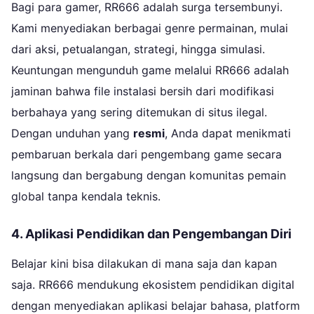
Bagi para gamer, RR666 adalah surga tersembunyi.
Kami menyediakan berbagai genre permainan, mulai
dari aksi, petualangan, strategi, hingga simulasi.
Keuntungan mengunduh game melalui RR666 adalah
jaminan bahwa file instalasi bersih dari modifikasi
berbahaya yang sering ditemukan di situs ilegal.
Dengan unduhan yang
resmi
, Anda dapat menikmati
pembaruan berkala dari pengembang game secara
langsung dan bergabung dengan komunitas pemain
global tanpa kendala teknis.
4. Aplikasi Pendidikan dan Pengembangan Diri
Belajar kini bisa dilakukan di mana saja dan kapan
saja. RR666 mendukung ekosistem pendidikan digital
dengan menyediakan aplikasi belajar bahasa, platform