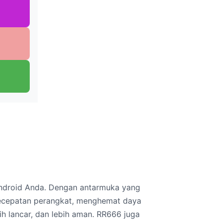
 Android Anda. Dengan antarmuka yang
 kecepatan perangkat, menghemat daya
h lancar, dan lebih aman. RR666 juga