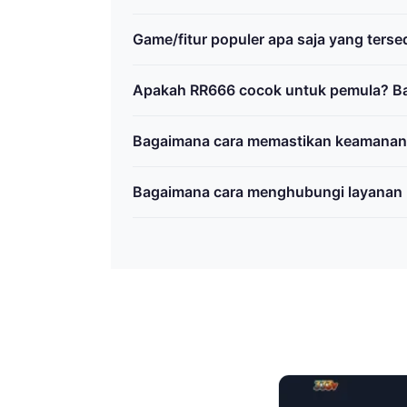
Game/fitur populer apa saja yang terse
Apakah RR666 cocok untuk pemula? Ba
Bagaimana cara memastikan keamanan
Bagaimana cara menghubungi layanan p