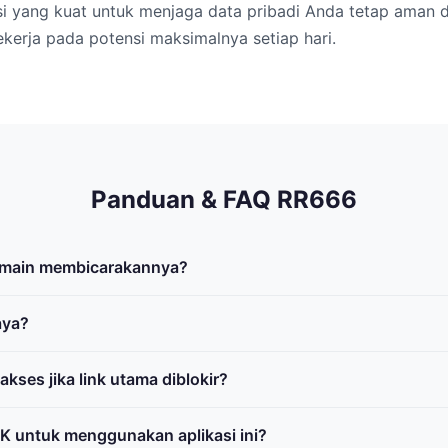
asi yang kuat untuk menjaga data pribadi Anda tetap aman 
erja pada potensi maksimalnya setiap hari.
Panduan & FAQ RR666
emain membicarakannya?
aya?
akses jika link utama diblokir?
 untuk menggunakan aplikasi ini?