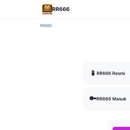
RR666
RR666
📱
RR666 Resmi
🔑
RR666 Masuk