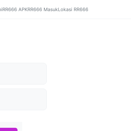
i
RR666 APK
RR666 Masuk
Lokasi RR666